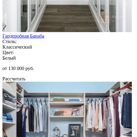
Гардеробная Банаба
Стиль:
Классический
Цвет:
Белый
от 130 000 руб.
Рассчитать