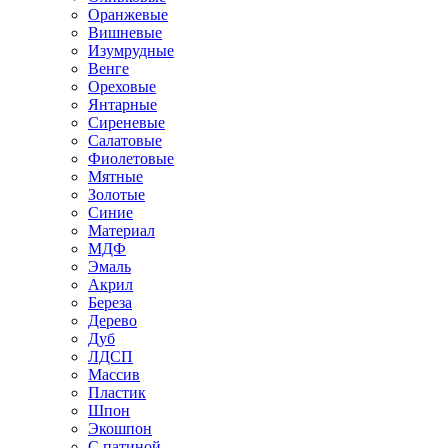
Оранжевые
Вишневые
Изумрудные
Венге
Ореховые
Янтарные
Сиреневые
Салатовые
Фиолетовые
Мятные
Золотые
Синие
Материал
МДФ
Эмаль
Акрил
Береза
Дерево
Дуб
ЛДСП
Массив
Пластик
Шпон
Экошпон
С патиной