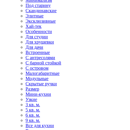
Минимализм
Под старину
Скандинавские
Элитные
Эксклюзивные
Хай-тек
Особенности
Для студии
Для хрущевки
Для дачи
Встроенные
С антресолями
С барной стойкой
С островом
Малогабаритные
Модульные
Скрытые ручки
Размер
Мини-кухни
Узкие
3 кв. м.
5 кв. м.
6 кв. м.
9 кв. м.
Все для кухни