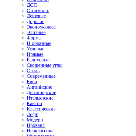
ДСП
Стоимость
Дешевые
Дорогие
Эконом-класс
Элитные
Форма
П-образные
Угловые
Прямые
Радиусные
Скошенные углы
Стиль
Современные
Евро
Английские
Дизайнерские
Итальянские
Кантри
Классические
Лофт
Модерн
Прованс
Неоклассика