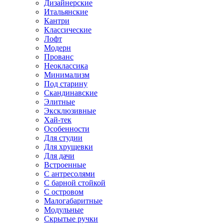
Дизайнерские
Итальянские
Кантри
Классические
Лофт
Модерн
Прованс
Неоклассика
Минимализм
Под старину
Скандинавские
Элитные
Эксклюзивные
Хай-тек
Особенности
Для студии
Для хрущевки
Для дачи
Встроенные
С антресолями
С барной стойкой
С островом
Малогабаритные
Модульные
Скрытые ручки