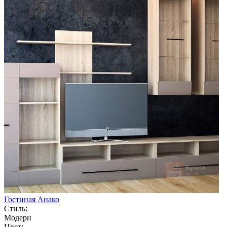
Гостиная Анако
Стиль:
Модерн
Цвет: