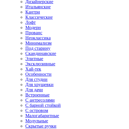
Дизайнерские
Итальянские
Кантри
Классические
Лофт
Модерн
Прованс
Неоклассика
Минимализм
Под старину
Скандинавские
Элитные
Эксклюзивные
Хай-тек
Особенности
Для студии
Для хрущевки
Для дачи
Встроенные
С антресолями
С барной стойкой
С островом
Малогабаритные
Модульные
Скрытые ручки