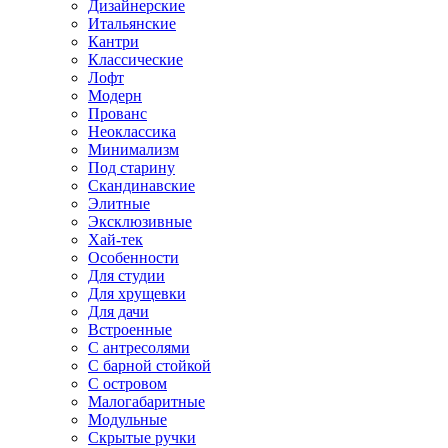
Дизайнерские
Итальянские
Кантри
Классические
Лофт
Модерн
Прованс
Неоклассика
Минимализм
Под старину
Скандинавские
Элитные
Эксклюзивные
Хай-тек
Особенности
Для студии
Для хрущевки
Для дачи
Встроенные
С антресолями
С барной стойкой
С островом
Малогабаритные
Модульные
Скрытые ручки