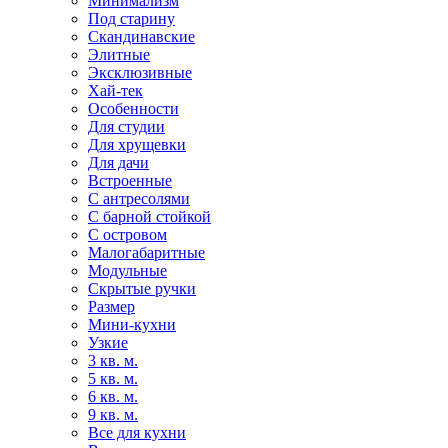
Минимализм
Под старину
Скандинавские
Элитные
Эксклюзивные
Хай-тек
Особенности
Для студии
Для хрущевки
Для дачи
Встроенные
С антресолями
С барной стойкой
С островом
Малогабаритные
Модульные
Скрытые ручки
Размер
Мини-кухни
Узкие
3 кв. м.
5 кв. м.
6 кв. м.
9 кв. м.
Все для кухни