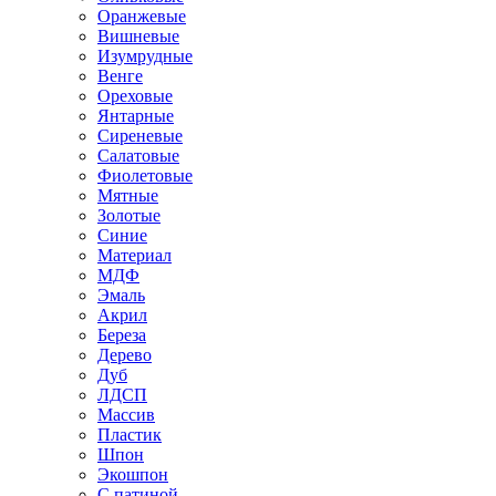
Оранжевые
Вишневые
Изумрудные
Венге
Ореховые
Янтарные
Сиреневые
Салатовые
Фиолетовые
Мятные
Золотые
Синие
Материал
МДФ
Эмаль
Акрил
Береза
Дерево
Дуб
ЛДСП
Массив
Пластик
Шпон
Экошпон
С патиной