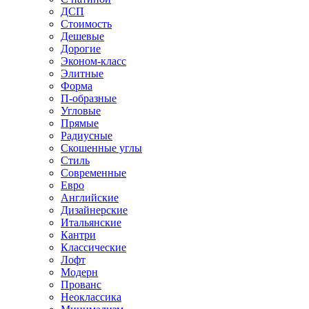
ДСП
Стоимость
Дешевые
Дорогие
Эконом-класс
Элитные
Форма
П-образные
Угловые
Прямые
Радиусные
Скошенные углы
Стиль
Современные
Евро
Английские
Дизайнерские
Итальянские
Кантри
Классические
Лофт
Модерн
Прованс
Неоклассика