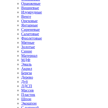
Оранжевые
Вишневые
Изумрудные
Венге
Ореховые
Янтарные
Сиреневые
Салатовые
Фиолетовые
Мятные
Золотые
Синие
Материал
МДФ
Эмаль
Акрил
Береза
Дерево
Дуб
ЛДСП
Массив
Пластик
Шпон
Экошпон
С патиной