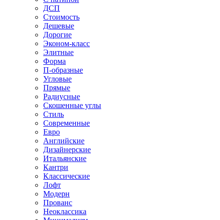
ДСП
Стоимость
Дешевые
Дорогие
Эконом-класс
Элитные
Форма
П-образные
Угловые
Прямые
Радиусные
Скошенные углы
Стиль
Современные
Евро
Английские
Дизайнерские
Итальянские
Кантри
Классические
Лофт
Модерн
Прованс
Неоклассика