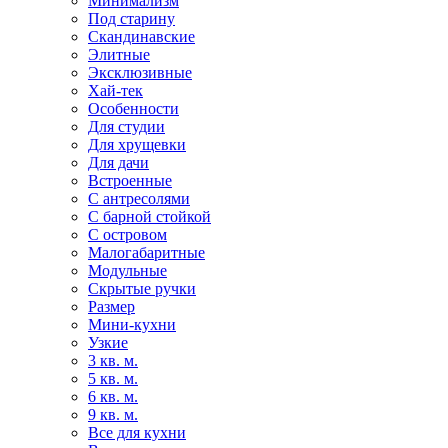
Минимализм
Под старину
Скандинавские
Элитные
Эксклюзивные
Хай-тек
Особенности
Для студии
Для хрущевки
Для дачи
Встроенные
С антресолями
С барной стойкой
С островом
Малогабаритные
Модульные
Скрытые ручки
Размер
Мини-кухни
Узкие
3 кв. м.
5 кв. м.
6 кв. м.
9 кв. м.
Все для кухни