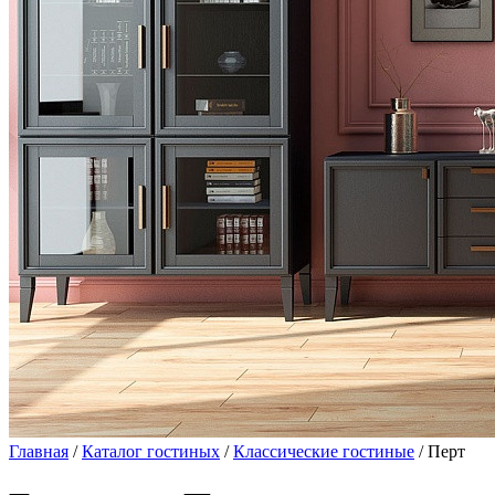
Главная
/
Каталог гостиных
/
Классические гостиные
/ Перт