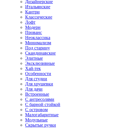
Дизайнерские
Итальянские
Кантри
Классические
Лофт
Модерн
Прованс
Неоклассика
Минимализм
Под старину
Скандинавские
Элитные
Эксклюзивные
Хай-тек
Особенности
Для студии
Для хрущевки
Для дачи
Встроенные
С антресолями
С барной стойкой
С островом
Малогабаритные
Модульные
Скрытые ручки