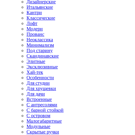
Дизайнерские
Итальянские
Кантри
Классические
Лофт
Модерн
Прованс
Неоклассика
Минимализм
Под старину
Скандинавские
Элитные
Эксклюзивные
Хай-тек
Особенности
Для студии
Для хрущевки
Для дачи
Встроенные
С антресолями
С барной стойкой
С островом
Малогабаритные
Модульные
Скрытые ручки