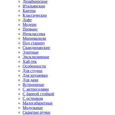
Дизайнерские
Итальянские
Кантри
Классические
Лофт
Модерн
Прованс
Неоклассика
Минимализм
Под старину
Скандинавские
Элитные
Эксклюзивные
Хай-тек
Особенности
Для студии
Для хрущевки
Для дачи
Встроенные
С антресолями
С барной стойкой
С островом
Малогабаритные
Модульные
Скрытые ручки