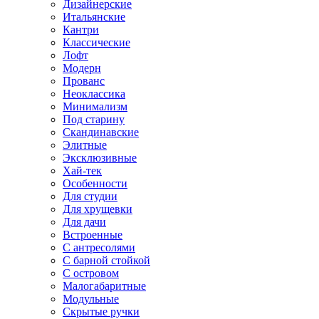
Дизайнерские
Итальянские
Кантри
Классические
Лофт
Модерн
Прованс
Неоклассика
Минимализм
Под старину
Скандинавские
Элитные
Эксклюзивные
Хай-тек
Особенности
Для студии
Для хрущевки
Для дачи
Встроенные
С антресолями
С барной стойкой
С островом
Малогабаритные
Модульные
Скрытые ручки