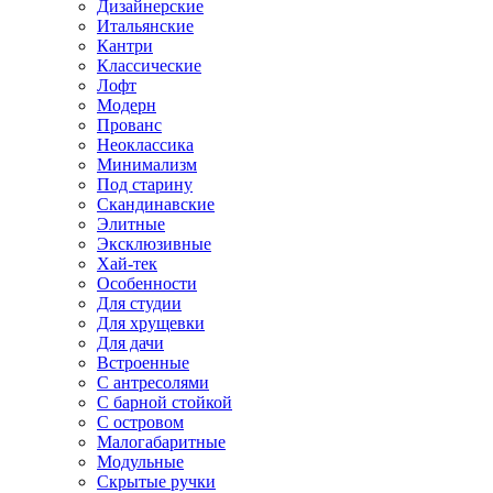
Дизайнерские
Итальянские
Кантри
Классические
Лофт
Модерн
Прованс
Неоклассика
Минимализм
Под старину
Скандинавские
Элитные
Эксклюзивные
Хай-тек
Особенности
Для студии
Для хрущевки
Для дачи
Встроенные
С антресолями
С барной стойкой
С островом
Малогабаритные
Модульные
Скрытые ручки