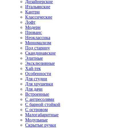
Дизайнерские
Итальянские
Кантри
Классические
Лофт
Модерн
Прованс
Неоклассика
Минимализм
Под старину
Скандинавские
Элитные
Эксклюзивные
Хай-тек
Особенности
Для студии
Для хрущевки
Для дачи
Встроенные
С антресолями
С барной стойкой
С островом
Малогабаритные
Модульные
Скрытые ручки