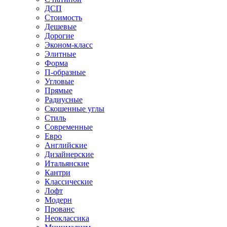
ДСП
Стоимость
Дешевые
Дорогие
Эконом-класс
Элитные
Форма
П-образные
Угловые
Прямые
Радиусные
Скошенные углы
Стиль
Современные
Евро
Английские
Дизайнерские
Итальянские
Кантри
Классические
Лофт
Модерн
Прованс
Неоклассика