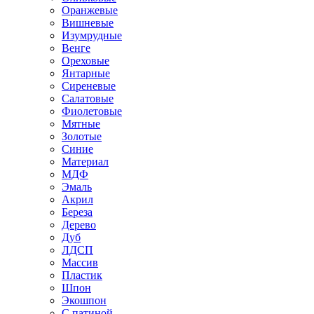
Оранжевые
Вишневые
Изумрудные
Венге
Ореховые
Янтарные
Сиреневые
Салатовые
Фиолетовые
Мятные
Золотые
Синие
Материал
МДФ
Эмаль
Акрил
Береза
Дерево
Дуб
ЛДСП
Массив
Пластик
Шпон
Экошпон
С патиной