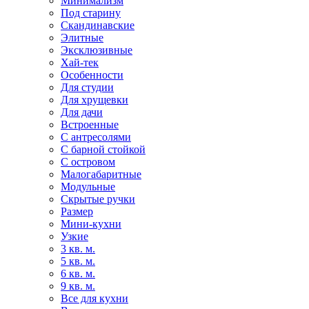
Минимализм
Под старину
Скандинавские
Элитные
Эксклюзивные
Хай-тек
Особенности
Для студии
Для хрущевки
Для дачи
Встроенные
С антресолями
С барной стойкой
С островом
Малогабаритные
Модульные
Скрытые ручки
Размер
Мини-кухни
Узкие
3 кв. м.
5 кв. м.
6 кв. м.
9 кв. м.
Все для кухни