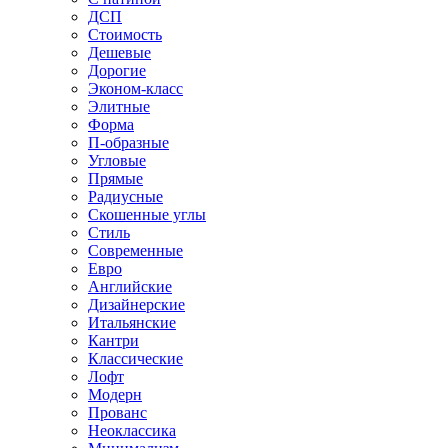
ДСП
Стоимость
Дешевые
Дорогие
Эконом-класс
Элитные
Форма
П-образные
Угловые
Прямые
Радиусные
Скошенные углы
Стиль
Современные
Евро
Английские
Дизайнерские
Итальянские
Кантри
Классические
Лофт
Модерн
Прованс
Неоклассика