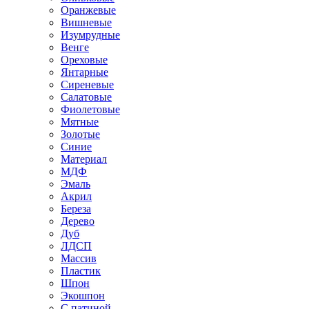
Оранжевые
Вишневые
Изумрудные
Венге
Ореховые
Янтарные
Сиреневые
Салатовые
Фиолетовые
Мятные
Золотые
Синие
Материал
МДФ
Эмаль
Акрил
Береза
Дерево
Дуб
ЛДСП
Массив
Пластик
Шпон
Экошпон
С патиной