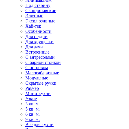
Минимализм
Под старину
Скандинавские
Элитные
Эксклюзивные
Хай-тек
Особенности
Для студии
Для хрущевки
Для дачи
Встроенные
С антресолями
С барной стойкой
С островом
Малогабаритные
Модульные
Скрытые ручки
Размер
Мини-кухни
Узкие
3 кв. м.
5 кв. м.
6 кв. м.
9 кв. м.
Все для кухни