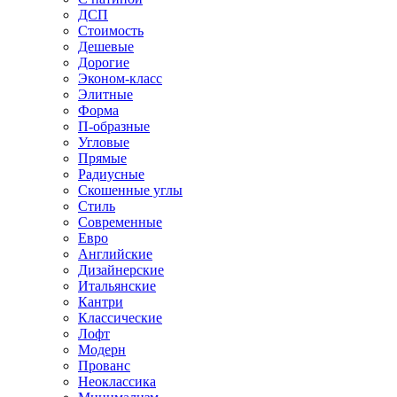
ДСП
Стоимость
Дешевые
Дорогие
Эконом-класс
Элитные
Форма
П-образные
Угловые
Прямые
Радиусные
Скошенные углы
Стиль
Современные
Евро
Английские
Дизайнерские
Итальянские
Кантри
Классические
Лофт
Модерн
Прованс
Неоклассика