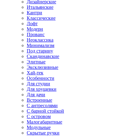
Дизайнерские
Итальянские
Кантри
Классические
Лофт
Модерн
Прованс
Неоклассика
Минимализм
Под старину
Скандинавские
Элитные
Эксклюзивные
Хай-тек
Особенности
Для студии
Для хрущевки
Для дачи
Встроенные
С антресолями
С барной стойкой
С островом
Малогабаритные
Модульные
Скрытые ручки