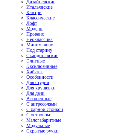
Дизайнерские
Итальянские
Кантри
Классические
Лофт
Модерн
Прованс
Неоклассика
Минимализм
Под старину
Скандинавские
Элитные
Эксклюзивные
Хай-тек
Особенности
Для студии
Для хрущевки
Для дачи
Встроенные
С антресолями
С барной стойкой
С островом
Малогабаритные
Модульные
Скрытые ручки