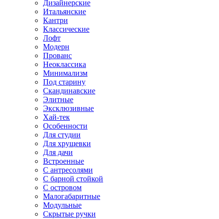
Дизайнерские
Итальянские
Кантри
Классические
Лофт
Модерн
Прованс
Неоклассика
Минимализм
Под старину
Скандинавские
Элитные
Эксклюзивные
Хай-тек
Особенности
Для студии
Для хрущевки
Для дачи
Встроенные
С антресолями
С барной стойкой
С островом
Малогабаритные
Модульные
Скрытые ручки