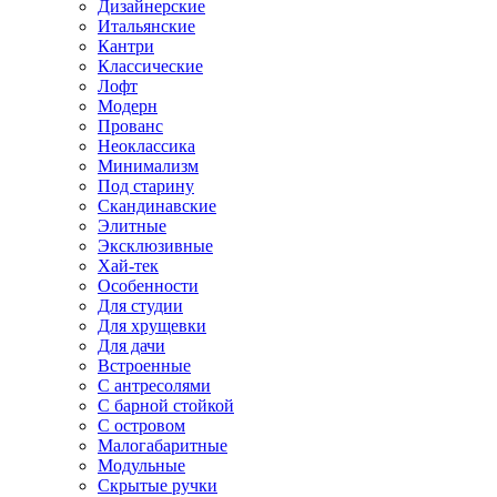
Дизайнерские
Итальянские
Кантри
Классические
Лофт
Модерн
Прованс
Неоклассика
Минимализм
Под старину
Скандинавские
Элитные
Эксклюзивные
Хай-тек
Особенности
Для студии
Для хрущевки
Для дачи
Встроенные
С антресолями
С барной стойкой
С островом
Малогабаритные
Модульные
Скрытые ручки