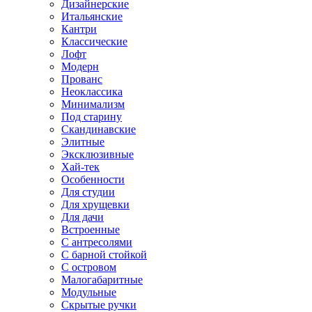
Дизайнерские
Итальянские
Кантри
Классические
Лофт
Модерн
Прованс
Неоклассика
Минимализм
Под старину
Скандинавские
Элитные
Эксклюзивные
Хай-тек
Особенности
Для студии
Для хрущевки
Для дачи
Встроенные
С антресолями
С барной стойкой
С островом
Малогабаритные
Модульные
Скрытые ручки