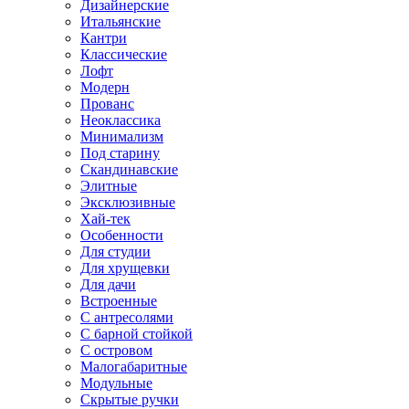
Дизайнерские
Итальянские
Кантри
Классические
Лофт
Модерн
Прованс
Неоклассика
Минимализм
Под старину
Скандинавские
Элитные
Эксклюзивные
Хай-тек
Особенности
Для студии
Для хрущевки
Для дачи
Встроенные
С антресолями
С барной стойкой
С островом
Малогабаритные
Модульные
Скрытые ручки