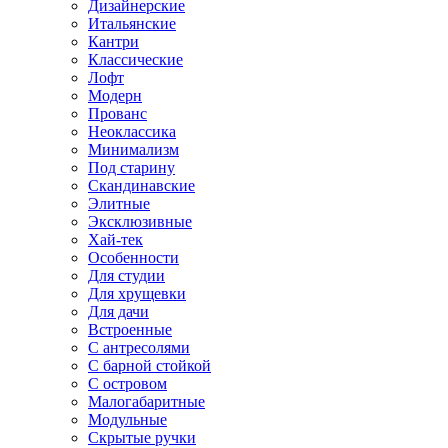
Дизайнерские
Итальянские
Кантри
Классические
Лофт
Модерн
Прованс
Неоклассика
Минимализм
Под старину
Скандинавские
Элитные
Эксклюзивные
Хай-тек
Особенности
Для студии
Для хрущевки
Для дачи
Встроенные
С антресолями
С барной стойкой
С островом
Малогабаритные
Модульные
Скрытые ручки