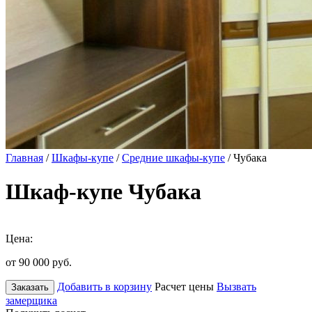
Главная
/
Шкафы-купе
/
Средние шкафы-купе
/ Чубака
Шкаф-купе Чубака
Цена:
от 90 000
руб.
Добавить в корзину
Расчет цены
Вызвать
Заказать
замерщика