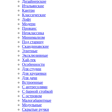
Дизайнерские
Итальянские
Кантри
Классические
Лофт
Модерн
Прованс
Неоклассика
Минимализм
Под старину
Скандинавские
Элитные
Эксклюзивные
Хай-тек
Особенности
Для студии
Для хрущевки
Для дачи
Встроенные
С антресолями
С барной стойкой
С островом
Малогабаритные
Модульные
Скрытые ручки