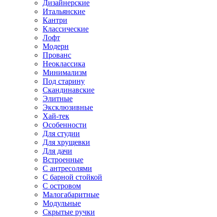
Дизайнерские
Итальянские
Кантри
Классические
Лофт
Модерн
Прованс
Неоклассика
Минимализм
Под старину
Скандинавские
Элитные
Эксклюзивные
Хай-тек
Особенности
Для студии
Для хрущевки
Для дачи
Встроенные
С антресолями
С барной стойкой
С островом
Малогабаритные
Модульные
Скрытые ручки