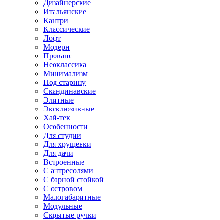
Дизайнерские
Итальянские
Кантри
Классические
Лофт
Модерн
Прованс
Неоклассика
Минимализм
Под старину
Скандинавские
Элитные
Эксклюзивные
Хай-тек
Особенности
Для студии
Для хрущевки
Для дачи
Встроенные
С антресолями
С барной стойкой
С островом
Малогабаритные
Модульные
Скрытые ручки