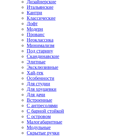
Дизайнерские
Итальянские
Кантри
Классические
Лофт
Модерн
Прованс
Неоклассика
Минимализм
Под старину
Скандинавские
Элитные
Эксклюзивные
Хай-тек
Особенности
Для студии
Для хрущевки
Для дачи
Встроенные
С антресолями
С барной стойкой
С островом
Малогабаритные
Модульные
Скрытые ручки