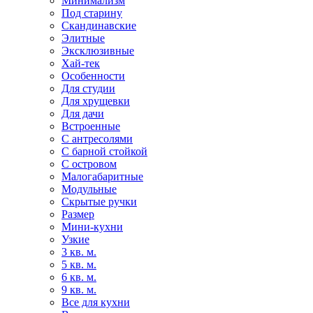
Минимализм
Под старину
Скандинавские
Элитные
Эксклюзивные
Хай-тек
Особенности
Для студии
Для хрущевки
Для дачи
Встроенные
С антресолями
С барной стойкой
С островом
Малогабаритные
Модульные
Скрытые ручки
Размер
Мини-кухни
Узкие
3 кв. м.
5 кв. м.
6 кв. м.
9 кв. м.
Все для кухни