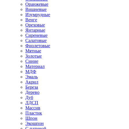
Оранжевые
Вишневые
Изумрудные
Венге
Ореховые
Янтарные
Сиреневые
Салатовые
Фиолетовые
Мятные
Золотые
Синие
Материал
МДФ
Эмаль
Акрил
Береза
Дерево
Дуб
ЛДСП
Массив
Пластик
Шпон
Экошпон
С патиной