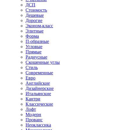
ДСП
Стоимость
Дешевые
Дорогие
Эконом-класс
Элитные
Форма
П-образные
Угловые
Прямые
Радиусные
Скошенные углы
Стиль
Современные
Евро
Английские
Дизайнерские
Итальянские
Кантри
Классические
Лофт
Модерн
Прованс
Неоклассика