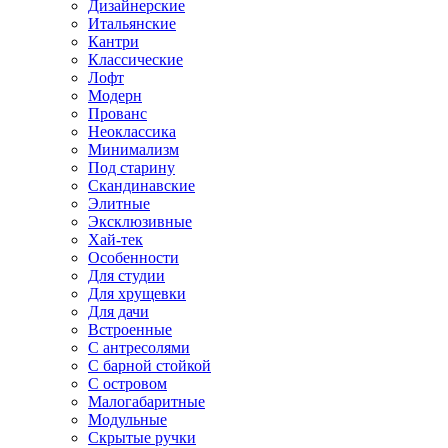
Дизайнерские
Итальянские
Кантри
Классические
Лофт
Модерн
Прованс
Неоклассика
Минимализм
Под старину
Скандинавские
Элитные
Эксклюзивные
Хай-тек
Особенности
Для студии
Для хрущевки
Для дачи
Встроенные
С антресолями
С барной стойкой
С островом
Малогабаритные
Модульные
Скрытые ручки