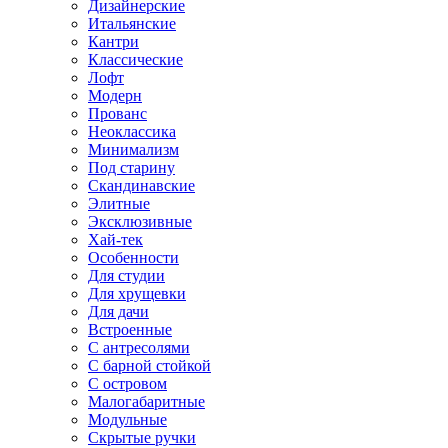
Дизайнерские
Итальянские
Кантри
Классические
Лофт
Модерн
Прованс
Неоклассика
Минимализм
Под старину
Скандинавские
Элитные
Эксклюзивные
Хай-тек
Особенности
Для студии
Для хрущевки
Для дачи
Встроенные
С антресолями
С барной стойкой
С островом
Малогабаритные
Модульные
Скрытые ручки