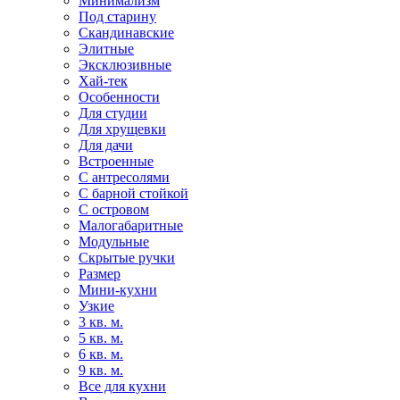
Минимализм
Под старину
Скандинавские
Элитные
Эксклюзивные
Хай-тек
Особенности
Для студии
Для хрущевки
Для дачи
Встроенные
С антресолями
С барной стойкой
С островом
Малогабаритные
Модульные
Скрытые ручки
Размер
Мини-кухни
Узкие
3 кв. м.
5 кв. м.
6 кв. м.
9 кв. м.
Все для кухни