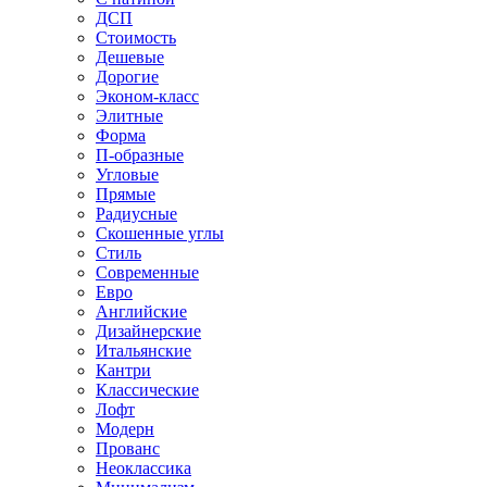
ДСП
Стоимость
Дешевые
Дорогие
Эконом-класс
Элитные
Форма
П-образные
Угловые
Прямые
Радиусные
Скошенные углы
Стиль
Современные
Евро
Английские
Дизайнерские
Итальянские
Кантри
Классические
Лофт
Модерн
Прованс
Неоклассика