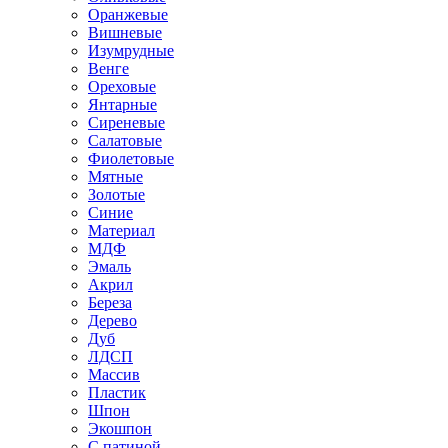
Оранжевые
Вишневые
Изумрудные
Венге
Ореховые
Янтарные
Сиреневые
Салатовые
Фиолетовые
Мятные
Золотые
Синие
Материал
МДФ
Эмаль
Акрил
Береза
Дерево
Дуб
ЛДСП
Массив
Пластик
Шпон
Экошпон
С патиной