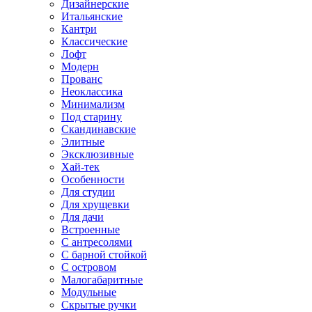
Дизайнерские
Итальянские
Кантри
Классические
Лофт
Модерн
Прованс
Неоклассика
Минимализм
Под старину
Скандинавские
Элитные
Эксклюзивные
Хай-тек
Особенности
Для студии
Для хрущевки
Для дачи
Встроенные
С антресолями
С барной стойкой
С островом
Малогабаритные
Модульные
Скрытые ручки