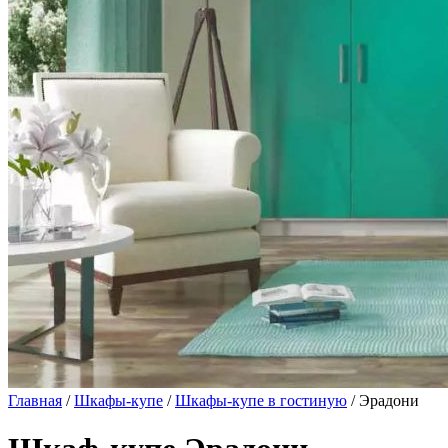
Главная
/
Шкафы-купе
/
Шкафы-купе в гостиную
/ Эрадони