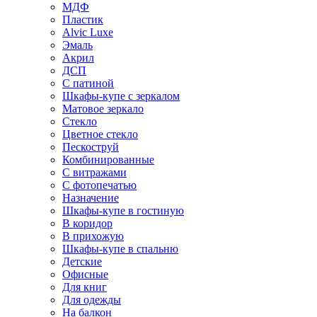
МДФ
Пластик
Alvic Luxe
Эмаль
Акрил
ДСП
С патиной
Шкафы-купе с зеркалом
Матовое зеркало
Стекло
Цветное стекло
Пескоструй
Комбинированные
С витражами
С фотопечатью
Назначение
Шкафы-купе в гостиную
В коридор
В прихожую
Шкафы-купе в спальню
Детские
Офисные
Для книг
Для одежды
На балкон