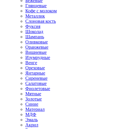
Бежевые
Глянцевые
Кофе с молоком
Металлик
Слоновая кость
Фуксия
Шоколад
Шампань
Оливковые
Оранжевые
Вишневые
Изумрудные
Венге
Ореховые
Янтарные
Сиреневые
Салатовые
Фиолетовые
Мятные
Золотые
Синие
Материал
МДФ
Эмаль
Акрил