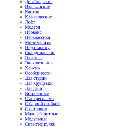
Дизайнерские
Итальянские
Кантри
Классические
Лофт
Модерн
Прованс
Неоклассика
Минимализм
Под старину
Скандинавские
Элитные
Эксклюзивные
Хай-тек
Особенности
Для студии
Для хрущевки
Для дачи
Встроенные
С антресолями
С барной стойкой
С островом
Малогабаритные
Модульные
Скрытые ручки