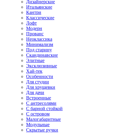
Дизайнерские
Итальянские
Кантри
Классические
Лофт
Модерн
Прованс
Неоклассика
Минимализм
Под старину
Скандинавские
Элитные
Эксклюзивные
Хай-тек
Особенности
Для студии
Для хрущевки
Для дачи
Встроенные
С антресолями
С барной стойкой
С островом
Малогабаритные
Модульные
Скрытые ручки