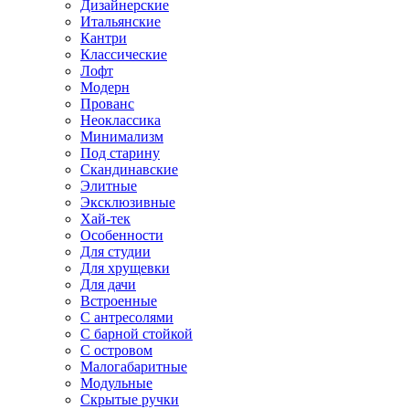
Дизайнерские
Итальянские
Кантри
Классические
Лофт
Модерн
Прованс
Неоклассика
Минимализм
Под старину
Скандинавские
Элитные
Эксклюзивные
Хай-тек
Особенности
Для студии
Для хрущевки
Для дачи
Встроенные
С антресолями
С барной стойкой
С островом
Малогабаритные
Модульные
Скрытые ручки