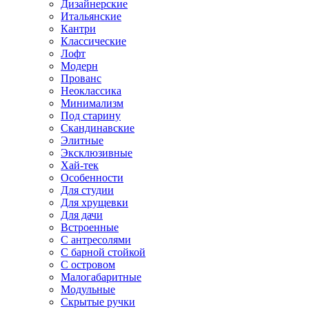
Дизайнерские
Итальянские
Кантри
Классические
Лофт
Модерн
Прованс
Неоклассика
Минимализм
Под старину
Скандинавские
Элитные
Эксклюзивные
Хай-тек
Особенности
Для студии
Для хрущевки
Для дачи
Встроенные
С антресолями
С барной стойкой
С островом
Малогабаритные
Модульные
Скрытые ручки