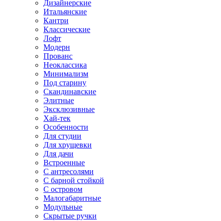
Дизайнерские
Итальянские
Кантри
Классические
Лофт
Модерн
Прованс
Неоклассика
Минимализм
Под старину
Скандинавские
Элитные
Эксклюзивные
Хай-тек
Особенности
Для студии
Для хрущевки
Для дачи
Встроенные
С антресолями
С барной стойкой
С островом
Малогабаритные
Модульные
Скрытые ручки