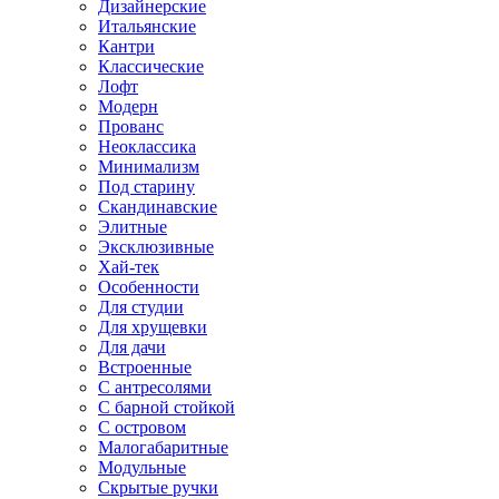
Дизайнерские
Итальянские
Кантри
Классические
Лофт
Модерн
Прованс
Неоклассика
Минимализм
Под старину
Скандинавские
Элитные
Эксклюзивные
Хай-тек
Особенности
Для студии
Для хрущевки
Для дачи
Встроенные
С антресолями
С барной стойкой
С островом
Малогабаритные
Модульные
Скрытые ручки