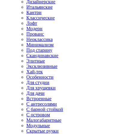
Дизайнерские
Итальянские
Кантри
Классические
Лофт
Модерн
Прованс
Неоклассика
Минимализм
Под старину
Скандинавские
Элитные
Эксклюзивные
Хай-тек
Особенности
Для студии
Для хрущевки
Для дачи
Встроенные
С антресолями
С барной стойкой
С островом
Малогабаритные
Модульные
Скрытые ручки