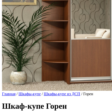
Главная
/
Шкафы-купе
/
Шкафы-купе из ДСП
/ Горен
Шкаф-купе Горен