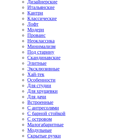
Дизайнерские
Итальянские
Кантри
Классические
Лофт
Модерн
Прованс
Неоклассика
Минимализм
Под старину
Скандинавские
Элитные
Эксклюзивные
Хай-тек
Особенности
Для студии
Для хрущевки
Для дачи
Встроенные
С антресолями
С барной стойкой
С островом
Малогабаритные
Модульные
Скрытые ручки