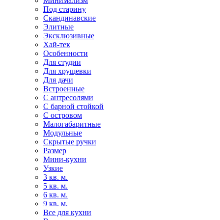
Минимализм
Под старину
Скандинавские
Элитные
Эксклюзивные
Хай-тек
Особенности
Для студии
Для хрущевки
Для дачи
Встроенные
С антресолями
С барной стойкой
С островом
Малогабаритные
Модульные
Скрытые ручки
Размер
Мини-кухни
Узкие
3 кв. м.
5 кв. м.
6 кв. м.
9 кв. м.
Все для кухни