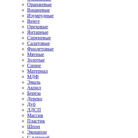
Оранжевые
Вишневые
Изумрудные
Венге
Ореховые
Янтарные
Сиреневые
Салатовые
Фиолетовые
Мятные
Золотые
Синие
Материал
МДФ
Эмаль
Акрил
Береза
Дерево
Дуб
ЛДСП
Массив
Пластик
Шпон
Экошпон
С патиной