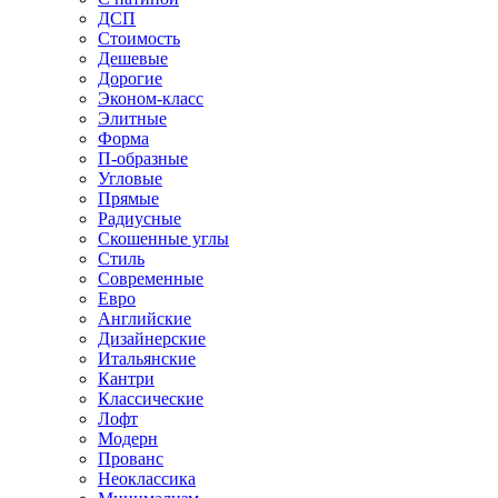
ДСП
Стоимость
Дешевые
Дорогие
Эконом-класс
Элитные
Форма
П-образные
Угловые
Прямые
Радиусные
Скошенные углы
Стиль
Современные
Евро
Английские
Дизайнерские
Итальянские
Кантри
Классические
Лофт
Модерн
Прованс
Неоклассика