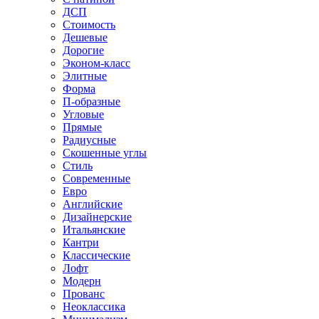
ДСП
Стоимость
Дешевые
Дорогие
Эконом-класс
Элитные
Форма
П-образные
Угловые
Прямые
Радиусные
Скошенные углы
Стиль
Современные
Евро
Английские
Дизайнерские
Итальянские
Кантри
Классические
Лофт
Модерн
Прованс
Неоклассика