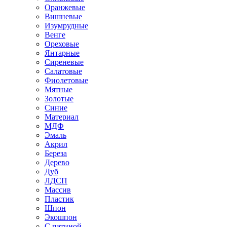
Оранжевые
Вишневые
Изумрудные
Венге
Ореховые
Янтарные
Сиреневые
Салатовые
Фиолетовые
Мятные
Золотые
Синие
Материал
МДФ
Эмаль
Акрил
Береза
Дерево
Дуб
ЛДСП
Массив
Пластик
Шпон
Экошпон
С патиной