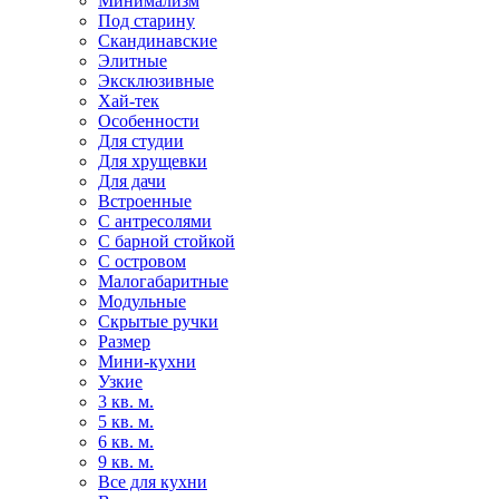
Минимализм
Под старину
Скандинавские
Элитные
Эксклюзивные
Хай-тек
Особенности
Для студии
Для хрущевки
Для дачи
Встроенные
С антресолями
С барной стойкой
С островом
Малогабаритные
Модульные
Скрытые ручки
Размер
Мини-кухни
Узкие
3 кв. м.
5 кв. м.
6 кв. м.
9 кв. м.
Все для кухни