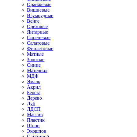
Оранжевые
Вишневые
Изумрудные
Венге
Ореховые
Янтарные
Сиреневые
Салатовые
Фиолетовые
Мятные
Золотые
Синие
Материал
МДФ
Эмаль
Акрил
Береза
Дерево
Дуб
ЛДСП
Массив
Пластик
Шпон
Экошпон
С патиной