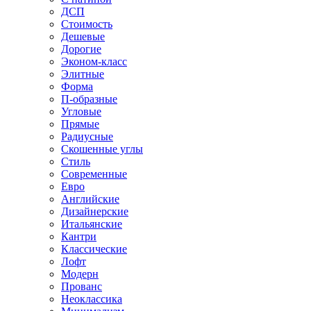
ДСП
Стоимость
Дешевые
Дорогие
Эконом-класс
Элитные
Форма
П-образные
Угловые
Прямые
Радиусные
Скошенные углы
Стиль
Современные
Евро
Английские
Дизайнерские
Итальянские
Кантри
Классические
Лофт
Модерн
Прованс
Неоклассика