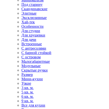
Минимализм
Под старину
Скандинавские
Элитные
Эксклюзивные
Хай-тек
Особенности
Для студии
Для хрущевки
Для дачи
Встроенные
С антресолями
С барной стойкой
С островом
Малогабаритные
Модульные
Скрытые ручки
Размер
Мини-кухни
Узкие
3 кв. м.
5 кв. м.
6 кв. м.
9 кв. м.
Все для кухни