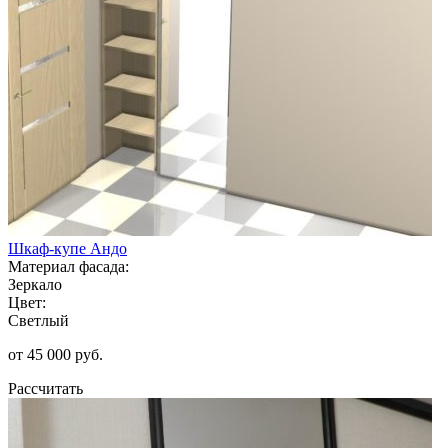
Шкаф-купе Андо
Материал фасада:
Зеркало
Цвет:
Светлый
от 45 000 руб.
Рассчитать