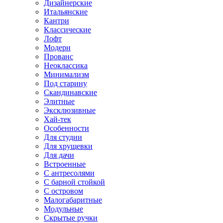
Дизайнерские
Итальянские
Кантри
Классические
Лофт
Модерн
Прованс
Неоклассика
Минимализм
Под старину
Скандинавские
Элитные
Эксклюзивные
Хай-тек
Особенности
Для студии
Для хрущевки
Для дачи
Встроенные
С антресолями
С барной стойкой
С островом
Малогабаритные
Модульные
Скрытые ручки