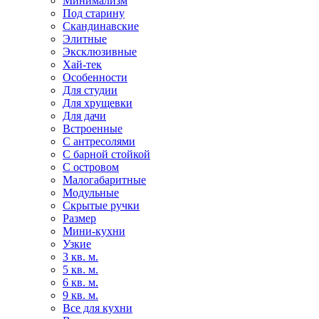
Минимализм
Под старину
Скандинавские
Элитные
Эксклюзивные
Хай-тек
Особенности
Для студии
Для хрущевки
Для дачи
Встроенные
С антресолями
С барной стойкой
С островом
Малогабаритные
Модульные
Скрытые ручки
Размер
Мини-кухни
Узкие
3 кв. м.
5 кв. м.
6 кв. м.
9 кв. м.
Все для кухни