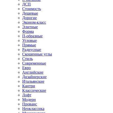
ДСП
Стоимость
Дешевые
Дорогие
Эконом-класс
Элитные
Форма
П-образные
Угловые
Прямые
Радиусные
Скошенные углы
Стиль
Современные
Евро
Английские
Дизайнерские
Итальянские
Кантри
Классические
Лофт
Модерн
Прованс
Неоклассика