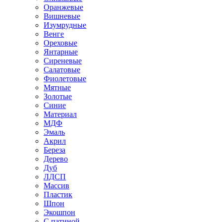
Оранжевые
Вишневые
Изумрудные
Венге
Ореховые
Янтарные
Сиреневые
Салатовые
Фиолетовые
Мятные
Золотые
Синие
Материал
МДФ
Эмаль
Акрил
Береза
Дерево
Дуб
ЛДСП
Массив
Пластик
Шпон
Экошпон
С патиной