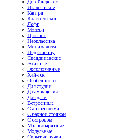
Дизайнерские
Итальянские
Кантри
Классические
Лофт
Модерн
Прованс
Неоклассика
Минимализм
Под старину
Скандинавские
Элитные
Эксклюзивные
Хай-тек
Особенности
Для студии
Для хрущевки
Для дачи
Встроенные
С антресолями
С барной стойкой
С островом
Малогабаритные
Модульные
Скрытые ручки