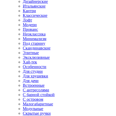
Дизайнерские
Итальянские
Кантри
Классические
Лофт
Модерн
Прованс
Неоклассика
Минимализм
Под старину
Скандинавские
Элитные
Эксклюзивные
Хай-тек
Особенности
Для студии
Для хрущевки
Для дачи
Встроенные
С антресолями
С барной стойкой
С островом
Малогабаритные
Модульные
Скрытые ручки