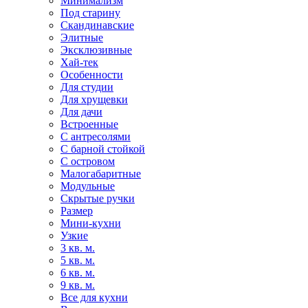
Минимализм
Под старину
Скандинавские
Элитные
Эксклюзивные
Хай-тек
Особенности
Для студии
Для хрущевки
Для дачи
Встроенные
С антресолями
С барной стойкой
С островом
Малогабаритные
Модульные
Скрытые ручки
Размер
Мини-кухни
Узкие
3 кв. м.
5 кв. м.
6 кв. м.
9 кв. м.
Все для кухни