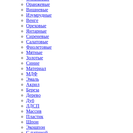
Оранжевые
Вишневые
Изумрудные
Венге
Ореховые
Янтарные
Сиреневые
Салатовые
Фиолетовые
Мятные
Золотые
Синие
Материал
МДФ
Эмаль
Акрил
Береза
Дерево
Дуб
ЛДСП
Массив
Пластик
Шпон
Экошпон
С патиной