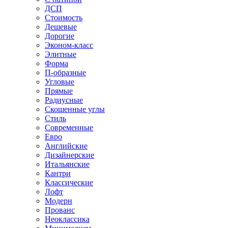
ДСП
Стоимость
Дешевые
Дорогие
Эконом-класс
Элитные
Форма
П-образные
Угловые
Прямые
Радиусные
Скошенные углы
Стиль
Современные
Евро
Английские
Дизайнерские
Итальянские
Кантри
Классические
Лофт
Модерн
Прованс
Неоклассика